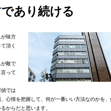
方
であり続ける
んが味方
って頂く
んが敵で
も言って
探偵では
場、心情を把握して、何が一番いい方法なのかを、
いるからだと思います。