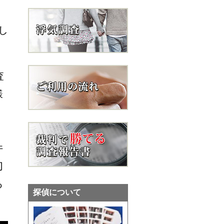
し
査
様
件
切
る
探偵について